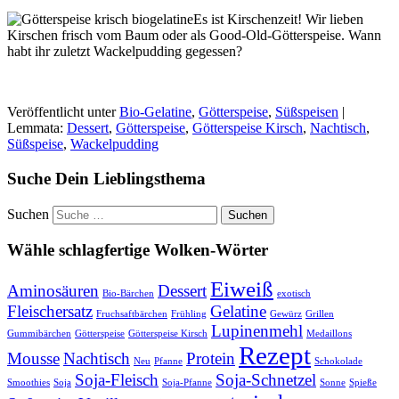
Es ist Kirschenzeit! Wir lieben
Kirschen frisch vom Baum oder als Good-Old-Götterspeise. Wann
habt ihr zuletzt Wackelpudding gegessen?
Veröffentlicht unter
Bio-Gelatine
,
Götterspeise
,
Süßspeisen
|
Lemmata:
Dessert
,
Götterspeise
,
Götterspeise Kirsch
,
Nachtisch
,
Süßspeise
,
Wackelpudding
Suche Dein Lieblingsthema
Suchen
Wähle schlagfertige Wolken-Wörter
Eiweiß
Aminosäuren
Dessert
Bio-Bärchen
exotisch
Fleischersatz
Gelatine
Fruchsaftbärchen
Frühling
Gewürz
Grillen
Lupinenmehl
Gummibärchen
Götterspeise
Götterspeise Kirsch
Medaillons
Rezept
Mousse
Nachtisch
Protein
Neu
Pfanne
Schokolade
Soja-Fleisch
Soja-Schnetzel
Smoothies
Soja
Soja-Pfanne
Sonne
Spieße