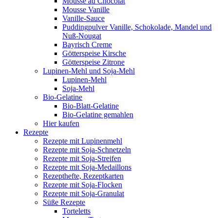
Mousse au Chocolat
Mousse Vanille
Vanille-Sauce
Puddingpulver Vanille, Schokolade, Mandel und
Nuß-Nougat
Bayrisch Creme
Götterspeise Kirsche
Götterspeise Zitrone
Lupinen-Mehl und Soja-Mehl
Lupinen-Mehl
Soja-Mehl
Bio-Gelatine
Bio-Blatt-Gelatine
Bio-Gelatine gemahlen
Hier kaufen
Rezepte
Rezepte mit Lupinenmehl
Rezepte mit Soja-Schnetzeln
Rezepte mit Soja-Streifen
Rezepte mit Soja-Medaillons
Rezepthefte, Rezeptkarten
Rezepte mit Soja-Flocken
Rezepte mit Soja-Granulat
Süße Rezepte
Torteletts