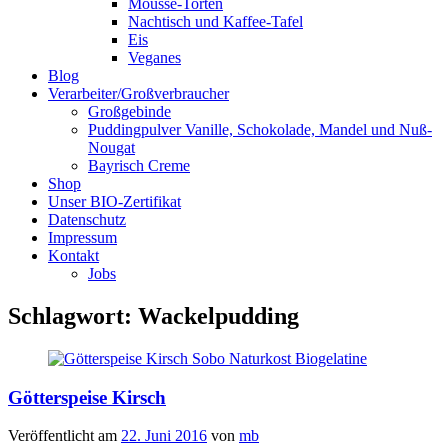
Mousse-Torten
Nachtisch und Kaffee-Tafel
Eis
Veganes
Blog
Verarbeiter/Großverbraucher
Großgebinde
Puddingpulver Vanille, Schokolade, Mandel und Nuß-
Nougat
Bayrisch Creme
Shop
Unser BIO-Zertifikat
Datenschutz
Impressum
Kontakt
Jobs
Schlagwort:
Wackelpudding
Götterspeise Kirsch
Veröffentlicht am
22. Juni 2016
von
mb