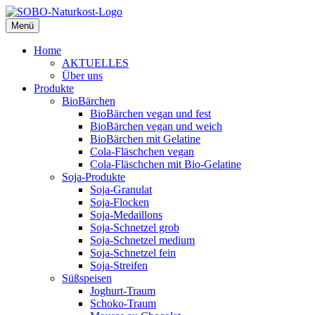
Menü
SOBO Naturkost
Die feine Bio-Marke
Home
AKTUELLES
Über uns
Produkte
BioBärchen
BioBärchen vegan und fest
BioBärchen vegan und weich
BioBärchen mit Gelatine
Cola-Fläschchen vegan
Cola-Fläschchen mit Bio-Gelatine
Soja-Produkte
Soja-Granulat
Soja-Flocken
Soja-Medaillons
Soja-Schnetzel grob
Soja-Schnetzel medium
Soja-Schnetzel fein
Soja-Streifen
Süßspeisen
Joghurt-Traum
Schoko-Traum